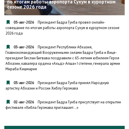
по итогам работы аэропорта Сухум в курортном
сезоне 2026 года
05-авг-2026
Президент Бадра Гунба провел онлайн-
совещание по итогам работы аэропорта Сухум в курортном сезоне
2026 года
03-авг-2026
Президент Республики Абхазия,
Главнокомандующий Вооруженными силами Бадра Гунба и Вице-
президент Беслан Бигвава поздравили с 65-летним юбилеем Героя
Абхазии, кавалера ордена «Ахьдз-Апша» I степени, генерала армии
Мираба Кишмария
03-авг-2026
Президент Бадра Гунба принял Народную
артистку Абхазии и России Хиблу Герзмава
02-авг-2026
Президент Бадра Гунба присутствует на открытии
фестиваля «Хибла Герзмава приглашает…»