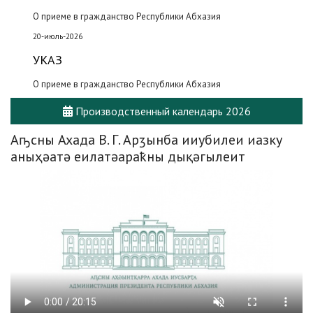
О приеме в гражданство Республики Абхазия
20-июль-2026
УКАЗ
О приеме в гражданство Республики Абхазия
Производственный календарь 2026
Аҧсны Ахада В. Г. Арӡынба ииубилеи иазку
аныҳәатә еилатәараҟны дықәгылеит